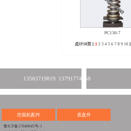
PC130-7
总计10页 [
1
2
3
4
5
6
7
8
9
10
]
13583719819 13791774458
挖掘机配件
底盘件
鲁ICP备17040645号-1