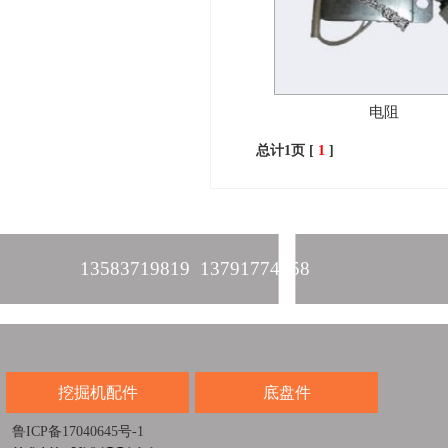
电阻
总计1页 [
1
]
13583719819 13791774458
挖掘机配件
底盘件
鲁ICP备17040645号-1