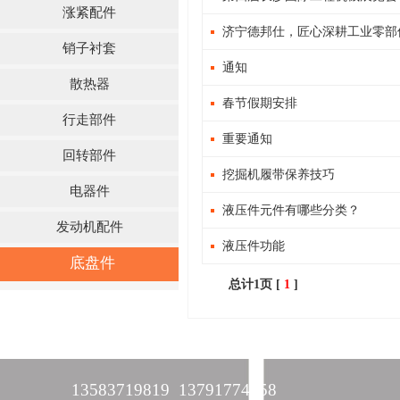
涨紧配件
济宁德邦仕，匠心深耕工业零部
销子衬套
通知
散热器
春节假期安排
行走部件
重要通知
回转部件
挖掘机履带保养技巧
电器件
液压件元件有哪些分类？
发动机配件
液压件功能
底盘件
总计1页 [
1
]
13583719819 13791774458