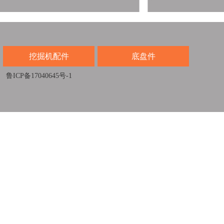
挖掘机配件
底盘件
鲁ICP备17040645号-1