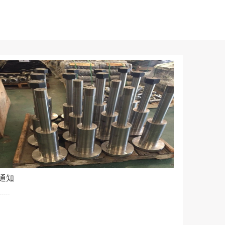
通知
.....