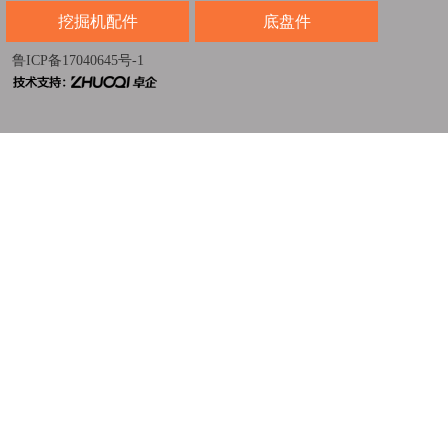
挖掘机配件
底盘件
鲁ICP备17040645号-1