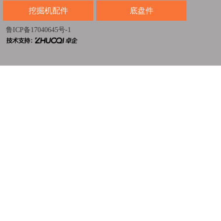
挖掘机配件
底盘件
鲁ICP备17040645号-1